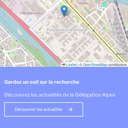
Leaflet
|
©
OpenStreetMap
contributors
Gardez un oeil sur la recherche
Découvrez les actualités de la Délégation Alpes
Découvrez les actualités