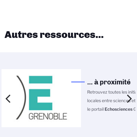
Autres ressources...
... à proximité
Retrouvez toutes les initi
locales entre sciences et 
le portail
Echosciences
Gr