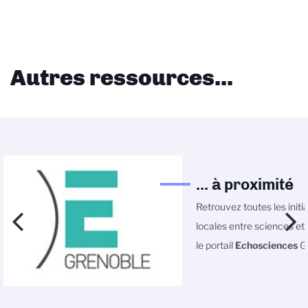
Autres ressources...
... à proximité
Retrouvez toutes les initi
locales entre sciences et 
le portail
Echosciences
Gr