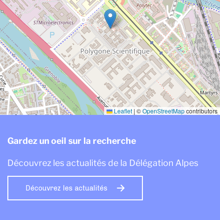
Leaflet
|
©
OpenStreetMap
contributors
Gardez un oeil sur la recherche
Découvrez les actualités de la Délégation Alpes
Découvrez les actualités