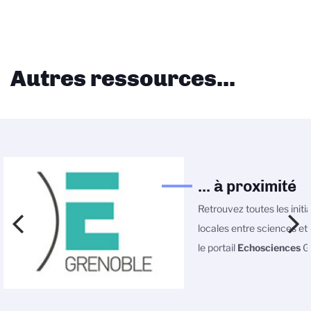
Autres ressources...
... à proximité
Retrouvez toutes les initi
locales entre sciences et 
le portail
Echosciences
Gr