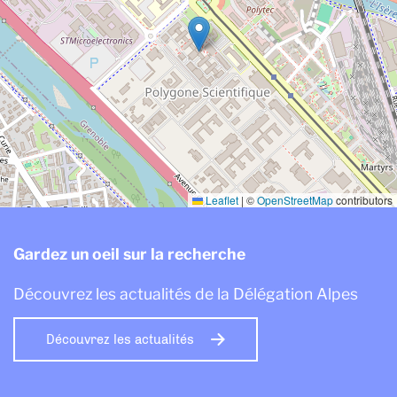
Leaflet
|
©
OpenStreetMap
contributors
Gardez un oeil sur la recherche
Découvrez les actualités de la Délégation Alpes
Découvrez les actualités