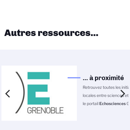
Autres ressources...
... à proximité
Retrouvez toutes les initi
locales entre sciences et 
le portail
Echosciences
Gr