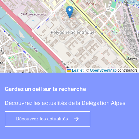
Leaflet
|
©
OpenStreetMap
contributors
Gardez un oeil sur la recherche
Découvrez les actualités de la Délégation Alpes
Découvrez les actualités