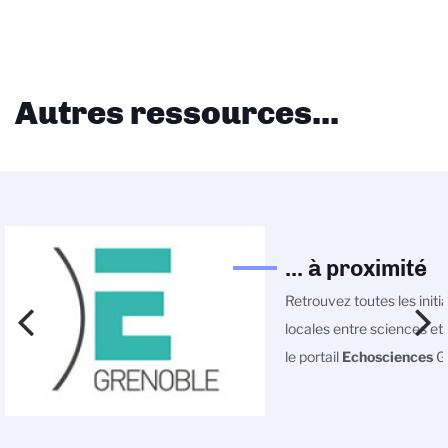
Autres ressources...
... à proximité
Retrouvez toutes les initi
locales entre sciences et 
le portail
Echosciences
Gr