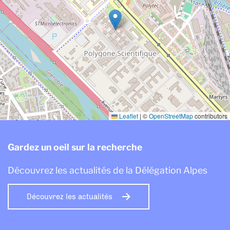
Leaflet
|
©
OpenStreetMap
contributors
Gardez un oeil sur la recherche
Découvrez les actualités de la Délégation Alpes
Découvrez les actualités