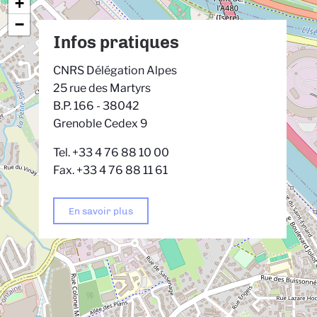
+
−
Infos pratiques
CNRS Délégation Alpes
25 rue des Martyrs
B.P. 166 - 38042
Grenoble Cedex 9
Tel. +33 4 76 88 10 00
Fax. +33 4 76 88 11 61
En savoir plus