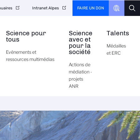
FAIRE UN DON
uaires
Intranet Alpes
Science pour
Science
Talents
tous
avec et
pour la
Médailles
société
Evénements et
et ERC
ressources multimédias
Actions de
médiation -
projets
ANR