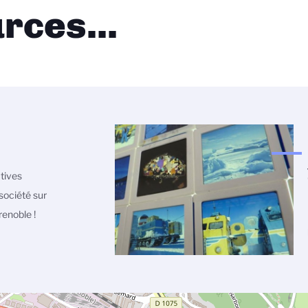
rces...
atives
société sur
enoble !