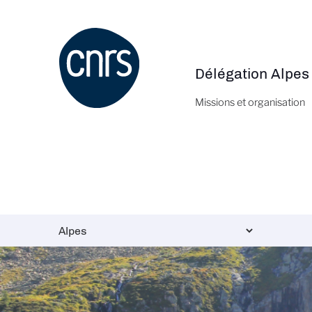
Aller
au
contenu
principal
Délégation Alpes
Navigation
principale
Missions et organisation