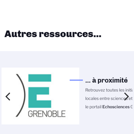
Autres ressources...
... à proximité
Retrouvez toutes les initi
locales entre sciences et 
le portail
Echosciences
Gr