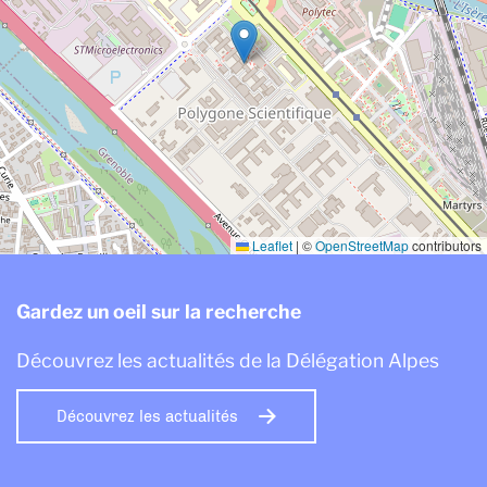
Leaflet
|
©
OpenStreetMap
contributors
Gardez un oeil sur la recherche
Découvrez les actualités de la Délégation Alpes
Découvrez les actualités