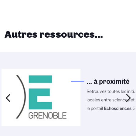
Autres ressources...
... à proximité
Retrouvez toutes les initi
locales entre sciences et 
le portail
Echosciences
Gr