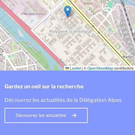
Leaflet
|
©
OpenStreetMap
contributors
Gardez un oeil sur la recherche
Découvrez les actualités de la Délégation Alpes
Découvrez les actualités