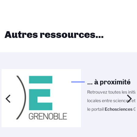
Autres ressources...
... à proximité
Retrouvez toutes les initi
locales entre sciences et 
le portail
Echosciences
Gr