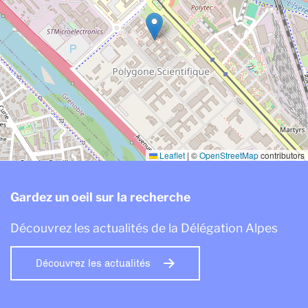
Leaflet
|
©
OpenStreetMap
contributors
Gardez un oeil sur la recherche
Découvrez les actualités de la Délégation Alpes
Découvrez les actualités