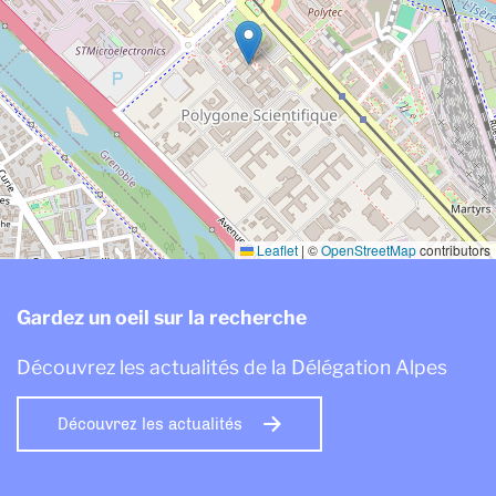
Leaflet
|
©
OpenStreetMap
contributors
Gardez un oeil sur la recherche
Découvrez les actualités de la Délégation Alpes
Découvrez les actualités