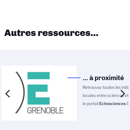
Autres ressources...
... à proximité
Retrouvez toutes les initi
locales entre sciences et 
le portail
Echosciences
Gr