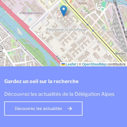
Leaflet
|
©
OpenStreetMap
contributors
Gardez un oeil sur la recherche
Découvrez les actualités de la Délégation Alpes
Découvrez les actualités