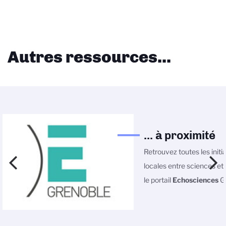
Autres ressources...
... à proximité
Retrouvez toutes les initi
locales entre sciences et 
le portail
Echosciences
Gr