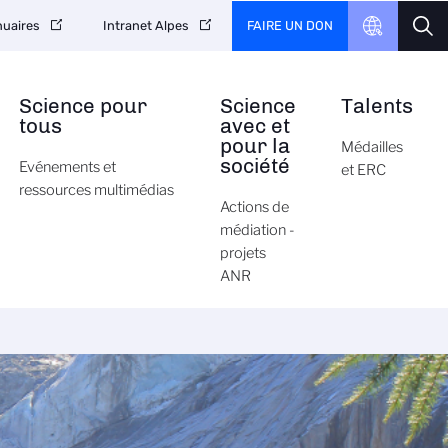
FAIRE UN DON
uaires
Intranet Alpes
Science pour
Science
Talents
tous
avec et
pour la
Médailles
société
Evénements et
et ERC
ressources multimédias
Actions de
médiation -
projets
ANR