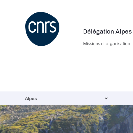
Aller
au
contenu
principal
Délégation Alpes
Navigation
principale
Missions et organisation