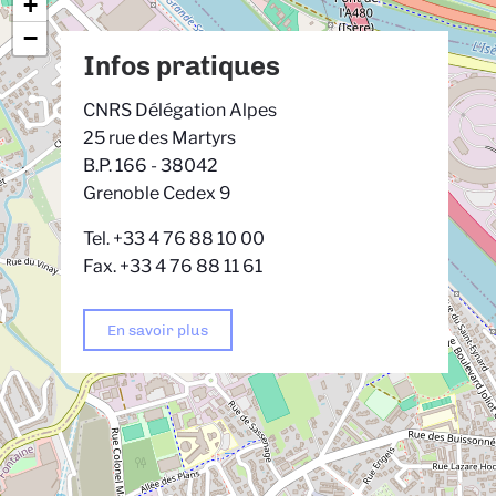
+
−
Infos pratiques
CNRS Délégation Alpes
25 rue des Martyrs
B.P. 166 - 38042
Grenoble Cedex 9
Tel. +33 4 76 88 10 00
Fax. +33 4 76 88 11 61
En savoir plus