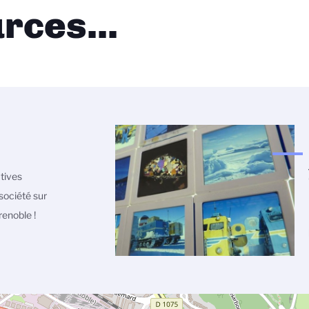
rces...
atives
société sur
enoble !