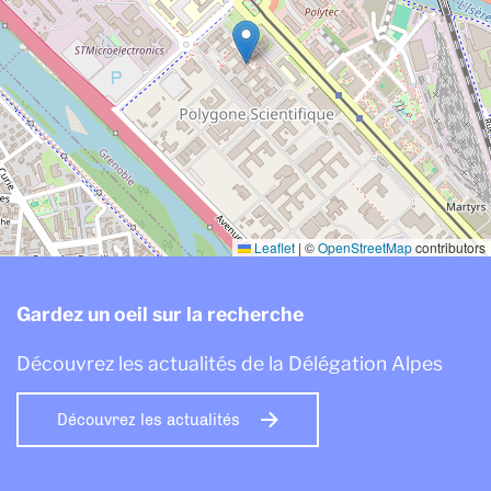
Leaflet
|
©
OpenStreetMap
contributors
Gardez un oeil sur la recherche
Découvrez les actualités de la Délégation Alpes
Découvrez les actualités