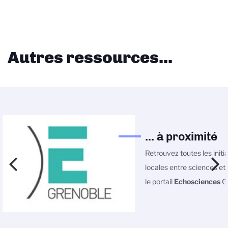
Autres ressources...
... à proximité
Retrouvez toutes les initi
locales entre sciences et 
le portail
Echosciences
Gr