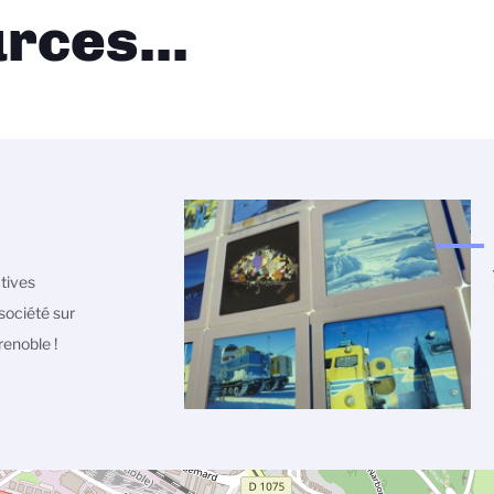
rces...
atives
société sur
enoble !