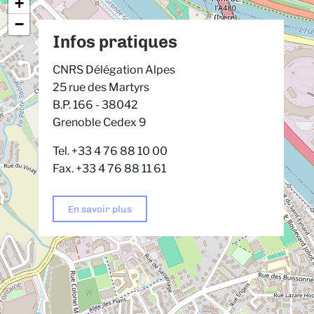
+
−
Infos pratiques
CNRS Délégation Alpes
25 rue des Martyrs
B.P. 166 - 38042
Grenoble Cedex 9
Tel. +33 4 76 88 10 00
Fax. +33 4 76 88 11 61
En savoir plus