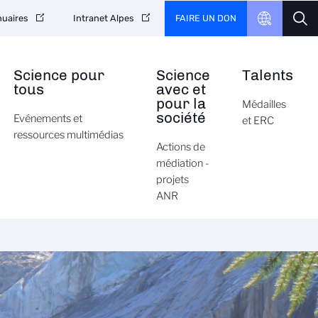
FAIRE UN DON
uaires
Intranet Alpes
Science pour
Science
Talents
tous
avec et
pour la
Médailles
société
Evénements et
et ERC
ressources multimédias
Actions de
médiation -
projets
ANR