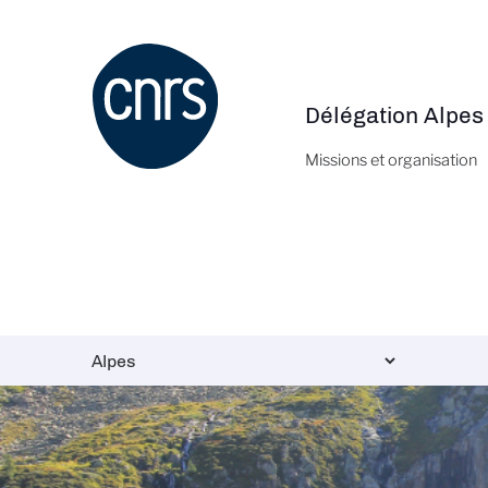
Aller
au
contenu
principal
Délégation Alpes
Navigation
principale
Missions et organisation