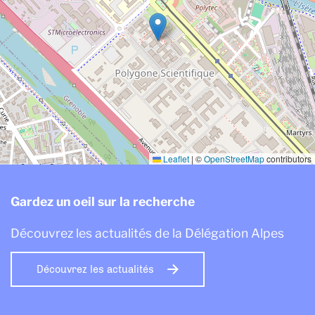
Leaflet
|
©
OpenStreetMap
contributors
Gardez un oeil sur la recherche
Découvrez les actualités de la Délégation Alpes
Découvrez les actualités