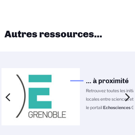
Autres ressources...
... à proximité
Retrouvez toutes les initi
locales entre sciences et 
le portail
Echosciences
Gr