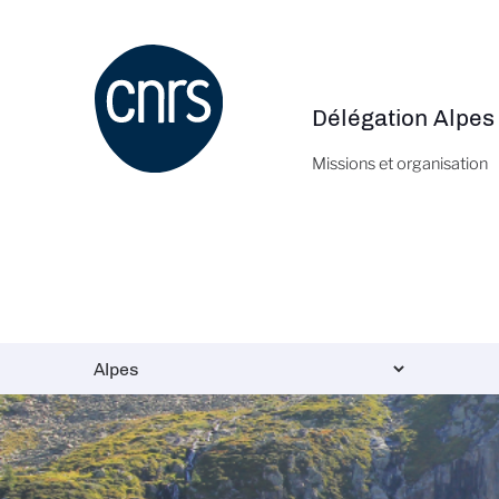
Aller
au
contenu
principal
Délégation Alpes
Navigation
principale
Missions et organisation