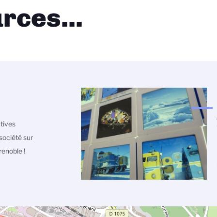
rces...
atives
société sur
enoble !