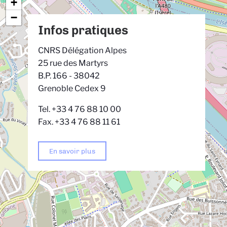
+
−
Infos pratiques
CNRS Délégation Alpes
25 rue des Martyrs
B.P. 166 - 38042
Grenoble Cedex 9
Tel. +33 4 76 88 10 00
Fax. +33 4 76 88 11 61
En savoir plus