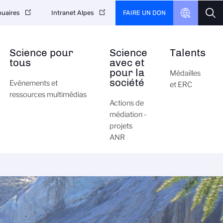
FAIRE UN DON
uaires
Intranet Alpes
Science pour
Science
Talents
tous
avec et
pour la
Médailles
société
Evénements et
et ERC
ressources multimédias
Actions de
médiation -
projets
ANR