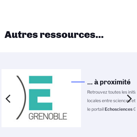
Autres ressources...
... à proximité
Retrouvez toutes les initi
locales entre sciences et 
le portail
Echosciences
Gr