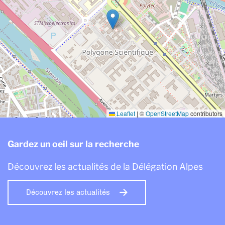
Leaflet
|
©
OpenStreetMap
contributors
Gardez un oeil sur la recherche
Découvrez les actualités de la Délégation Alpes
Découvrez les actualités