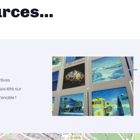
rces...
atives
société sur
enoble !