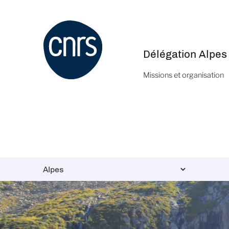
Aller
au
contenu
principal
Délégation Alpes
Navigation
principale
Missions et organisation