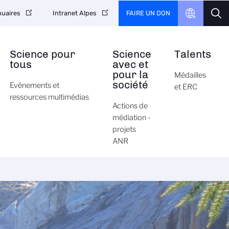
FAIRE UN DON
uaires
Intranet Alpes
Science pour
Science
Talents
tous
avec et
pour la
Médailles
société
Evénements et
et ERC
ressources multimédias
Actions de
médiation -
projets
ANR