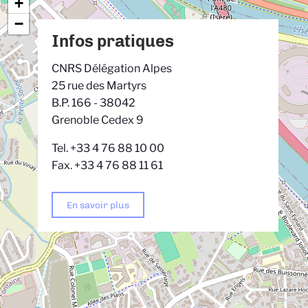
+
−
Infos pratiques
CNRS Délégation Alpes
25 rue des Martyrs
B.P. 166 - 38042
Grenoble Cedex 9
Tel. +33 4 76 88 10 00
Fax. +33 4 76 88 11 61
En savoir plus