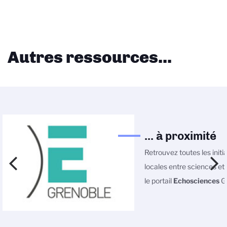
Autres ressources...
... à proximité
Retrouvez toutes les initi
locales entre sciences et 
le portail
Echosciences
Gr