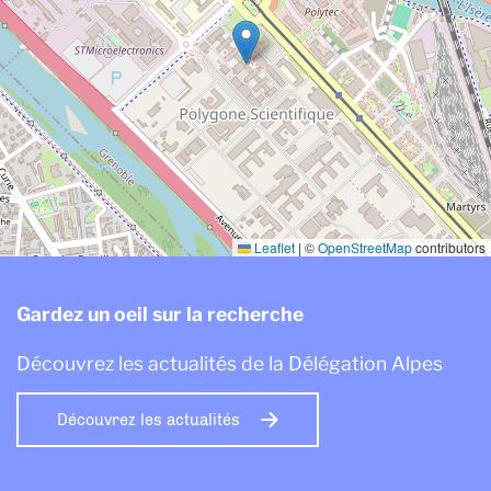
Leaflet
|
©
OpenStreetMap
contributors
Gardez un oeil sur la recherche
Découvrez les actualités de la Délégation Alpes
Découvrez les actualités