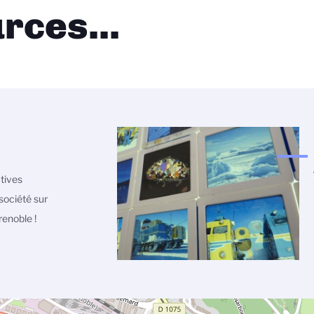
rces...
atives
société sur
enoble !