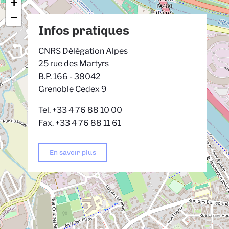
+
−
Infos pratiques
CNRS Délégation Alpes
25 rue des Martyrs
B.P. 166 - 38042
Grenoble Cedex 9
Tel. +33 4 76 88 10 00
Fax. +33 4 76 88 11 61
En savoir plus