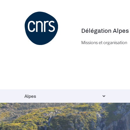
Aller
au
contenu
principal
Délégation Alpes
Navigation
principale
Missions et organisation