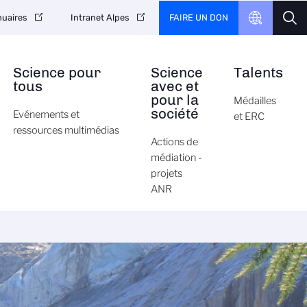
FAIRE UN DON
uaires
Intranet Alpes
Science pour
Science
Talents
tous
avec et
pour la
Médailles
société
Evénements et
et ERC
ressources multimédias
Actions de
médiation -
projets
ANR