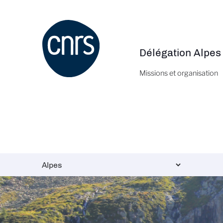
Aller
au
contenu
principal
Délégation Alpes
Navigation
principale
Missions et organisation