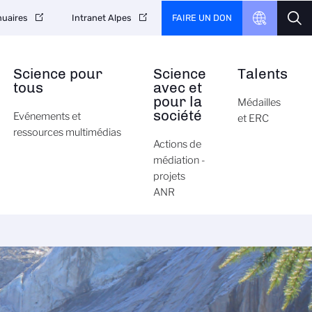
FAIRE UN DON
uaires
Intranet Alpes
Science pour
Science
Talents
tous
avec et
pour la
Médailles
société
Evénements et
et ERC
ressources multimédias
Actions de
médiation -
projets
ANR