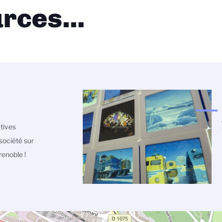
rces...
atives
société sur
enoble !