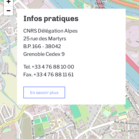
+
−
Infos pratiques
CNRS Délégation Alpes
25 rue des Martyrs
B.P. 166 - 38042
Grenoble Cedex 9
Tel. +33 4 76 88 10 00
Fax. +33 4 76 88 11 61
En savoir plus