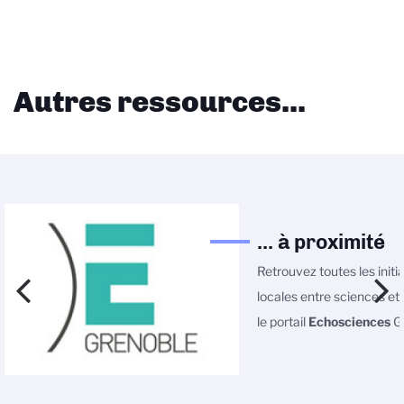
Autres ressources...
... à proximité
Retrouvez toutes les initi
locales entre sciences et 
le portail
Echosciences
Gr