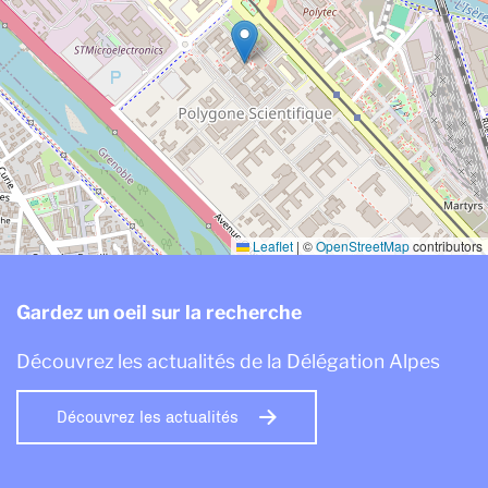
Leaflet
|
©
OpenStreetMap
contributors
Gardez un oeil sur la recherche
Découvrez les actualités de la Délégation Alpes
Découvrez les actualités