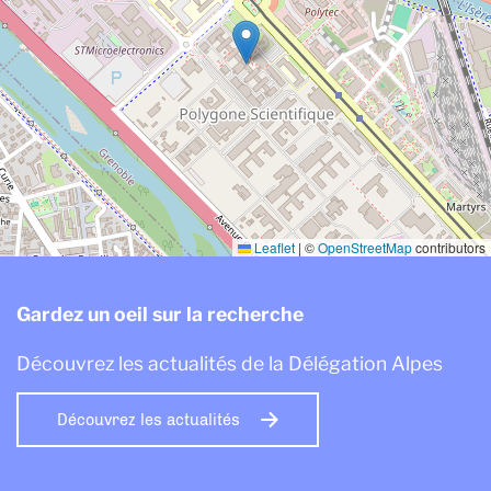
Leaflet
|
©
OpenStreetMap
contributors
Gardez un oeil sur la recherche
Découvrez les actualités de la Délégation Alpes
Découvrez les actualités