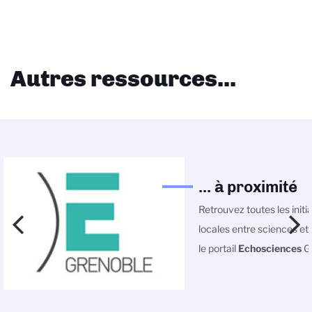
Autres ressources...
... à proximité
Retrouvez toutes les initi
locales entre sciences et 
le portail
Echosciences
Gr