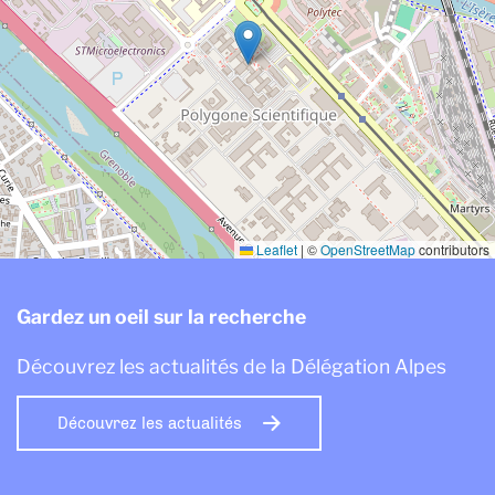
Leaflet
|
©
OpenStreetMap
contributors
Gardez un oeil sur la recherche
Découvrez les actualités de la Délégation Alpes
Découvrez les actualités