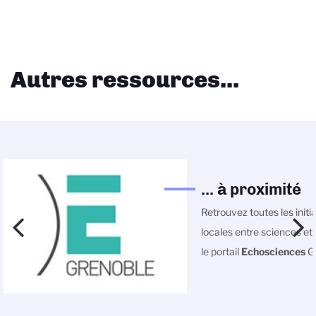
Autres ressources...
... à proximité
Retrouvez toutes les initi
locales entre sciences et 
le portail
Echosciences
Gr