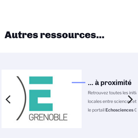
Autres ressources...
... à proximité
Retrouvez toutes les initi
locales entre sciences et 
le portail
Echosciences
Gr