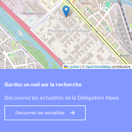
Leaflet
|
©
OpenStreetMap
contributors
Gardez un oeil sur la recherche
Découvrez les actualités de la Délégation Alpes
Découvrez les actualités