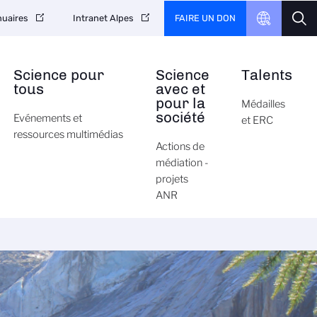
FAIRE UN DON
uaires
Intranet Alpes
Science pour
Science
Talents
tous
avec et
pour la
Médailles
société
Evénements et
et ERC
ressources multimédias
Actions de
médiation -
projets
ANR