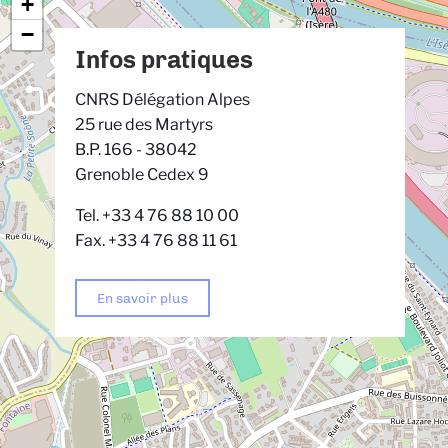
+
−
Infos pratiques
CNRS Délégation Alpes
25 rue des Martyrs
B.P. 166 - 38042
Grenoble Cedex 9
Tel. +33 4 76 88 10 00
Fax. +33 4 76 88 11 61
En savoir plus