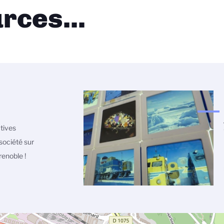
rces...
atives
société sur
enoble !