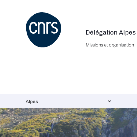
Aller
au
contenu
principal
Délégation Alpes
Navigation
principale
Missions et organisation