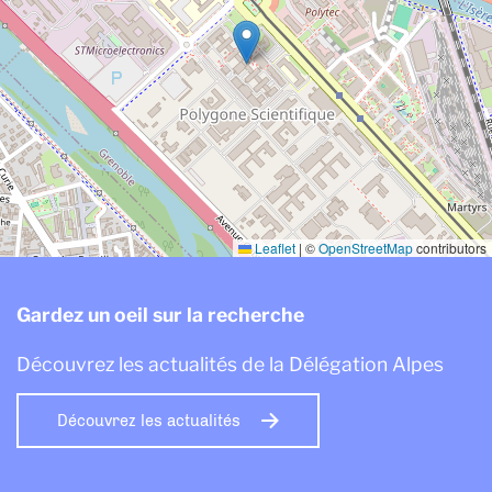
Leaflet
|
©
OpenStreetMap
contributors
Gardez un oeil sur la recherche
Découvrez les actualités de la Délégation Alpes
Découvrez les actualités