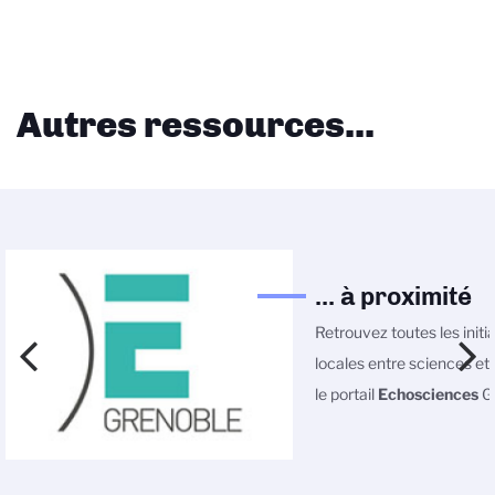
Autres ressources...
... à proximité
Retrouvez toutes les initi
locales entre sciences et 
le portail
Echosciences
Gr