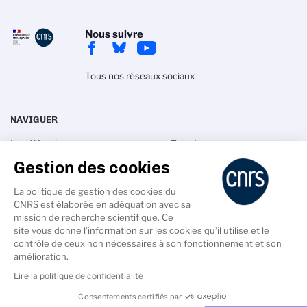
Nous suivre
Tous nos réseaux sociaux
NAVIGUER
La délégation
Talents
Gestion des cookies
Recherche
Actualités
Innovation
Espace presse
La politique de gestion des cookies du
Science pour tous
Offres d'emploi
CNRS est élaborée en adéquation avec sa
mission de recherche scientifique. Ce
site vous donne l’information sur les cookies qu’il utilise et le
contrôle de ceux non nécessaires à son fonctionnement et son
amélioration.
Lire la politique de confidentialité
PIED
DE
Crédits
Gestion des cookies
Mentions légales
Consentements certifiés par
PAGE