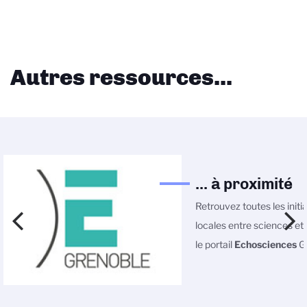
Autres ressources...
... à proximité
Retrouvez toutes les initi
locales entre sciences et 
le portail
Echosciences
Gr