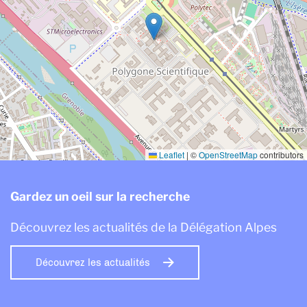
Leaflet
|
©
OpenStreetMap
contributors
Gardez un oeil sur la recherche
Découvrez les actualités de la Délégation Alpes
Découvrez les actualités