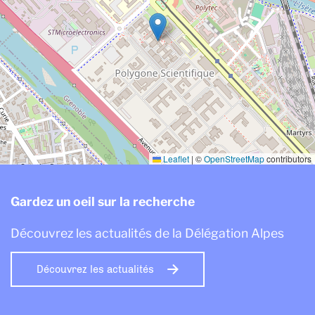
Leaflet
|
©
OpenStreetMap
contributors
Gardez un oeil sur la recherche
Découvrez les actualités de la Délégation Alpes
Découvrez les actualités