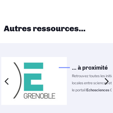
Autres ressources...
... à proximité
Retrouvez toutes les initi
locales entre sciences et 
le portail
Echosciences
Gr