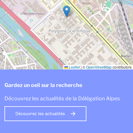
Leaflet
|
©
OpenStreetMap
contributors
Gardez un oeil sur la recherche
Découvrez les actualités de la Délégation Alpes
Découvrez les actualités