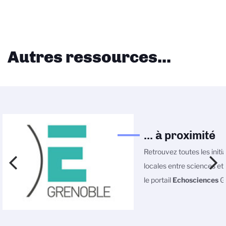
Autres ressources...
... à proximité
Retrouvez toutes les initi
locales entre sciences et 
le portail
Echosciences
Gr