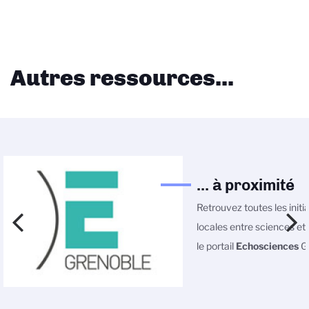
Autres ressources...
... à proximité
Retrouvez toutes les initi
locales entre sciences et 
le portail
Echosciences
Gr