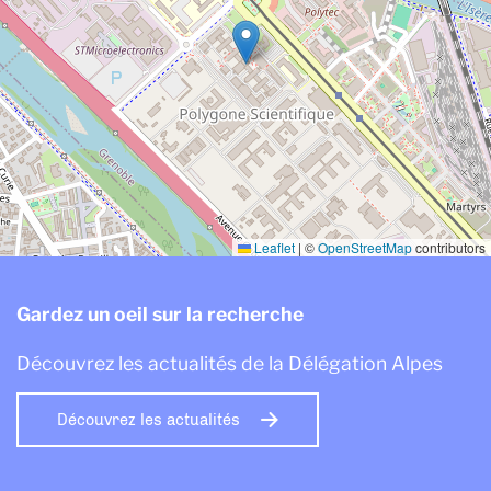
Leaflet
|
©
OpenStreetMap
contributors
Gardez un oeil sur la recherche
Découvrez les actualités de la Délégation Alpes
Découvrez les actualités