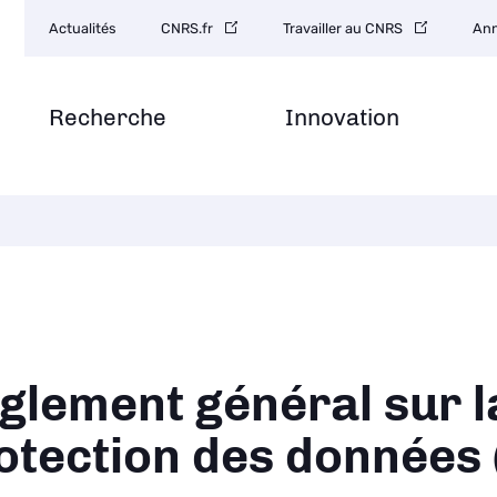
Navigation
Actualités
CNRS.fr
Travailler au CNRS
Ann
secondaire
Recherche
Innovation
ane
glement général sur l
otection des données