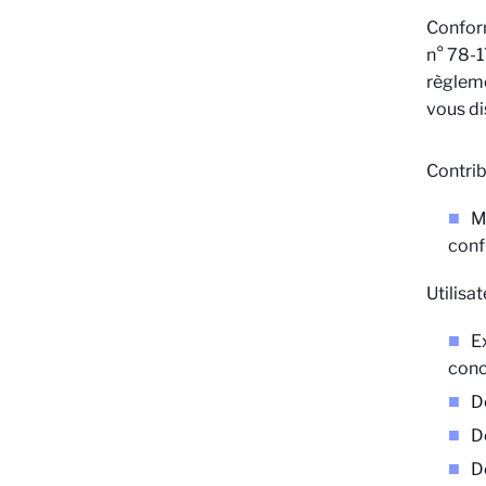
Conform
n° 78-17
règleme
vous di
Contrib
M
conf
Utilisat
E
conc
D
D
D