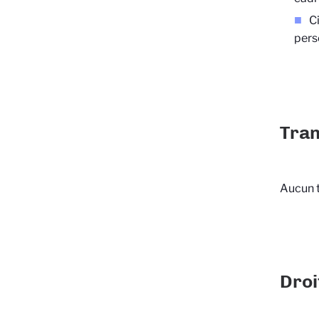
C
pers
Tran
Aucun t
Droi