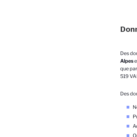
Donn
Des don
Alpes
e
que par
519 V
Des don
N
P
A
Or