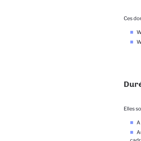
Ces don
W
W
Duré
Elles s
A 
A
cadre