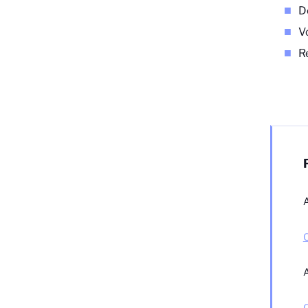
D
V
R
A
A