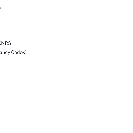
)
 CNRS
Nancy Cedex)