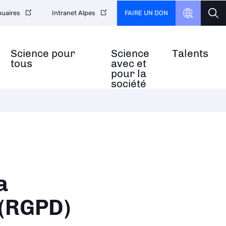
FAIRE UN DON
uaires
Intranet Alpes
Science pour
Science
Talents
tous
avec et
pour la
société
a
 (RGPD)