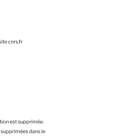
te cnrs.fr
ption est supprimée.
t supprimées dans le