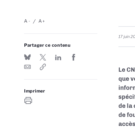
A
A
-
+
17 juin 2
Partager ce contenu
Le CN
que v
infor
Imprimer
spéci
de la
de fo
accès