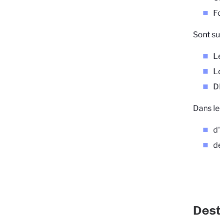
Fo
Sont su
L
L
D
Dans le
d
d
Dest