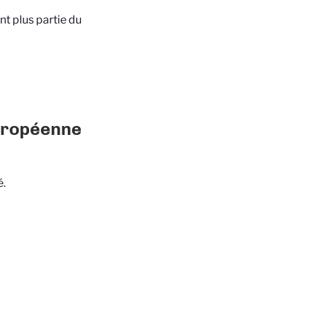
nt plus partie du
Européenne
é.