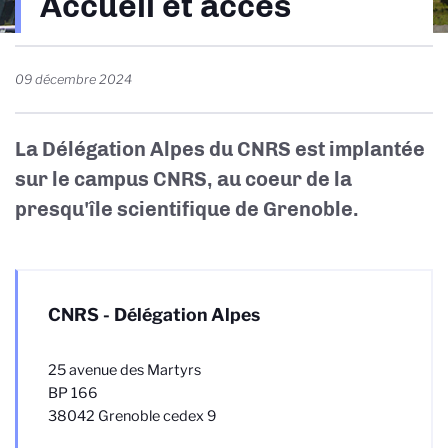
Accueil et accès
d'Ariane
09 décembre 2024
La Délégation Alpes du CNRS est implantée
sur le campus CNRS, au coeur de la
presqu'île scientifique de Grenoble.
CNRS - Délégation Alpes
25 avenue des Martyrs
BP 166
38042 Grenoble cedex 9