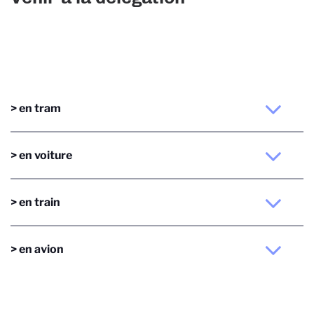
> en tram
> en voiture
> en train
> en avion