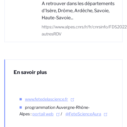
A retrouver dans les départements
d'Isère, Drôme, Ardèche, Savoie,
Haute-Savoie...
https://www.alpes.cnrs.fr/fr/cnrsinfo/FDS2022
autresRDV
En savoir plus
www.fetedelascience.fr
programmation Auvergne-Rhône-
Alpes :
portail web
/
@FeteScienceAura