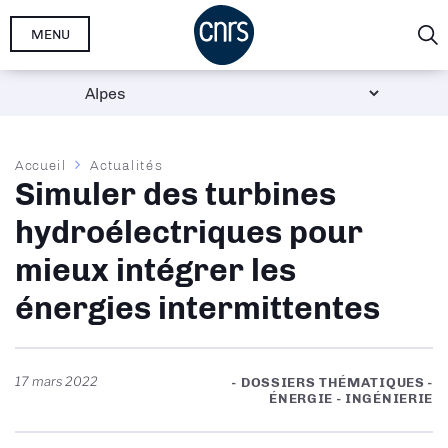
Aller
MENU
au
contenu
principal
Fil
Accueil
Actualités
Simuler des turbines
d'Ariane
hydroélectriques pour
mieux intégrer les
énergies intermittentes
17 mars 2022
- DOSSIERS THÉMATIQUES -
ÉNERGIE - INGÉNIERIE