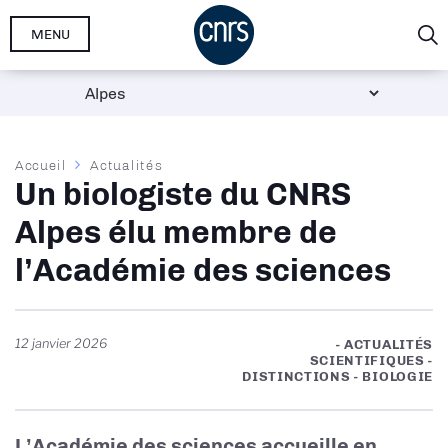
Aller
MENU
au
contenu
principal
Fil
Accueil
Actualités
Un biologiste du CNRS
d'Ariane
Alpes élu membre de
l’Académie des sciences
12 janvier 2026
- ACTUALITÉS
SCIENTIFIQUES -
DISTINCTIONS - BIOLOGIE
L’Académie des sciences accueille en