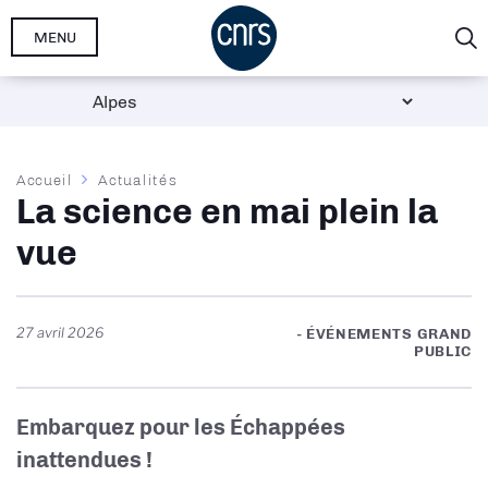
Aller
MENU
au
contenu
principal
Fil
Accueil
Actualités
La science en mai plein la
d'Ariane
vue
27 avril 2026
- ÉVÉNEMENTS GRAND
PUBLIC
Embarquez pour les Échappées
inattendues
!