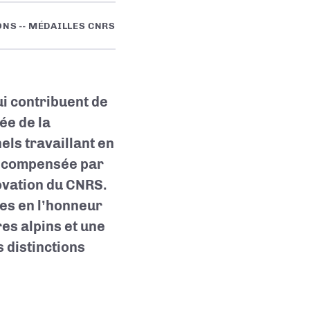
ONS -- MÉDAILLES CNRS
i contribuent de
ée de la
els travaillant en
 récompensée par
novation du CNRS.
es en l’honneur
es alpins et une
s distinctions