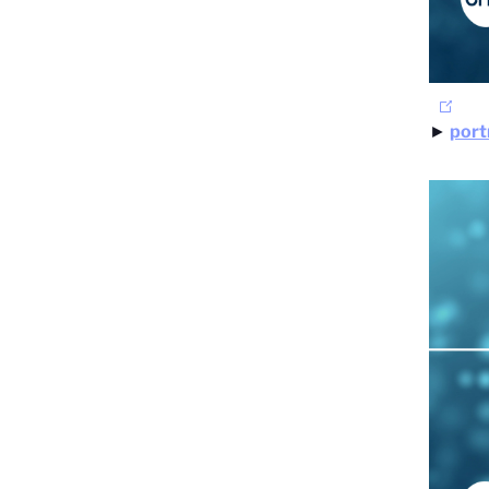
►
port