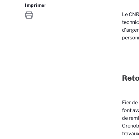
Imprimer
Le CNRS
technic
d’argen
personne
Reto
Fier de
font av
de remi
Grenobl
travaux