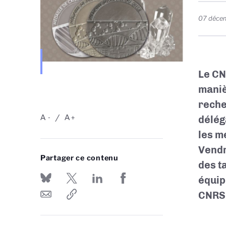
07 déce
Le CN
maniè
reche
A
A
délég
-
+
les m
Vendr
Partager ce contenu
des t
équip
CNRS