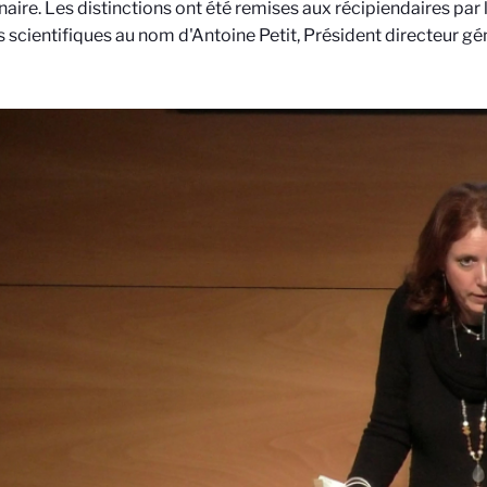
inaire. Les distinctions ont été remises aux récipiendaires par 
ts scientifiques au nom d'Antoine Petit, Président directeur g