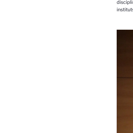
discipl
institu