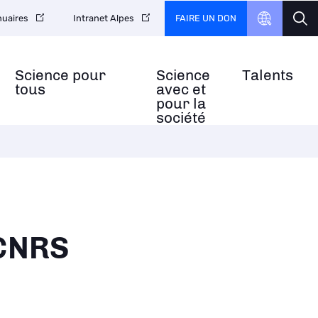
FAIRE UN DON
uaires
Intranet Alpes
Science pour
Science
Talents
tous
avec et
pour la
société
 CNRS