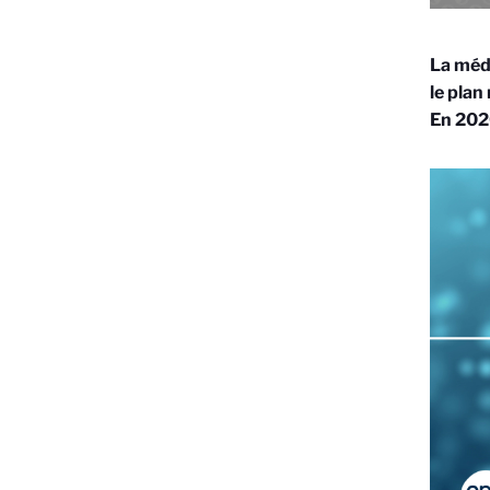
La méda
le plan
En 2020