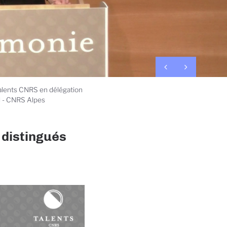
alents CNRS en délégation
l - CNRS Alpes
 distingués